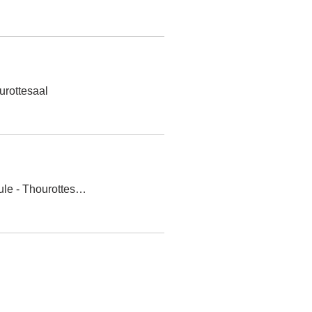
Details
urottesaal
Details
Alte Schule - Thourottesaal
Details