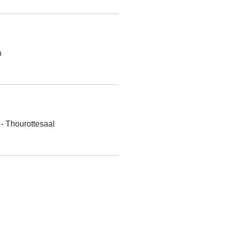
Details
h
Details
 - Thourottesaal
Details