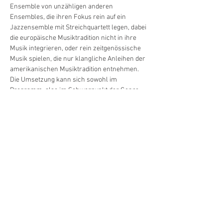
Ensemble von unzähligen anderen 
Ensembles, die ihren Fokus rein auf ein 
Jazzensemble mit Streichquartett legen, dabei 
die europäische Musiktradition nicht in ihre 
Musik integrieren, oder rein zeitgenössische 
Musik spielen, die nur klangliche Anleihen der 
amerikanischen Musiktradition entnehmen. 
Die Umsetzung kann sich sowohl im 
Programm, also im Schwerpunkt der Genre 
der Stücke, als auch in einzelnen Stücken 
wiederfinden. Das Resultat ist ein Programm, 
welches Stücke im band- oder 
kammermusikalischen Charakter und 
Mischformen davon in kleinen, wie in großen 
Besetzungen, beinhaltet. 
https://www.youtube.com/watch?
https://www.youtube.com/watch?v=O-