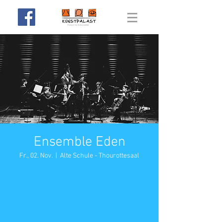
Ensemble Eden
Fr., 02. Nov.
  |  
Alte Schule - Thourottesaal
Anmeldung abgeschlossen
Andere Veranstaltungen ansehen