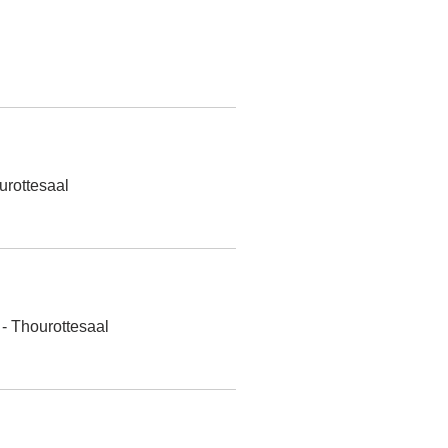
Details
Details
urottesaal
Details
 - Thourottesaal