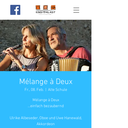
Mélange à Deux
Fr., 08. Feb.
  |  
Alte Schule
Mélange à Deux
...einfach bezaubernd
Ulrike Albeseder, Oboe und Uwe Hanewald,
Akkordeon