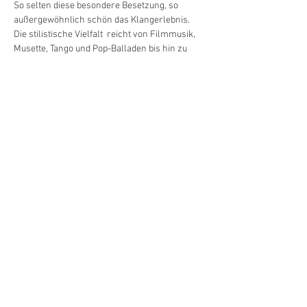
So selten diese besondere Besetzung, so 
Die stilistische Vielfalt  reicht von Filmmusik, 
Musette, Tango und Pop-Balladen bis hin zu 
Jazztiteln und Eigenkompositionen. Durchweg 
selbst arrangierte Stücke, sowie spannende 
Interpretationen bieten dem Zuhörer ein hohes 
Entdecken Sie diese neuen Klanghorizonte, 
wenn Stücke wie Nothing else matters 
(Metallica), Summertime (Gershwin), 
Libertango (Piazzolla) oder quirlige Filmmusik 
(aus der fabelhaften Welt der Amélie) in 
bezaubernder Interpretation von Mélange à 
Videos von Mélange à Deux
Impressum