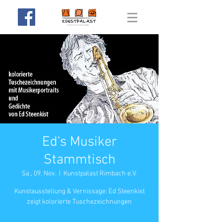
Ed's Musiker
Stammtisch
Sa., 09. Nov.
  |  
Kunstpalast Rimbach e.V.
Kunstausstellung & Vernissage: Ed Steenkist
zeigt kolorierte Tuschezeichnungen