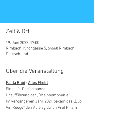
Tickets stehen nicht zum Verkauf
Andere Veranstaltungen ansehen
Zeit & Ort
19. Juni 2022, 17:00
Rimbach, Kirchgasse 5, 64668 Rimbach,
Deutschland
Über die Veranstaltung
Panta Rhei
 - 
Alles Fließt
Eine Life-Performance
Uraufführung der „Rheinsymphonie“
Im vergangenen Jahr 2021 bekam das „Duo 
Vin Rouge“ den Auftrag durch Prof Hiram 
Kümper vom historischen Institut der 
Universität Mannheim, eine Rheinmusik zu 
„komponieren“. Dafür nahmen wir viele 