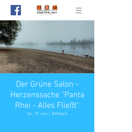
Der Grüne Salon -
Herzenssache "Panta
Rhei - Alles Fließt"
So., 19. Juni
  |  
Rimbach