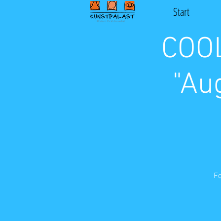
Start
COOL
"Au
Fo