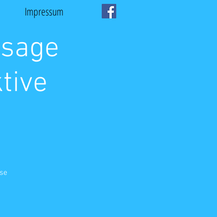
Impressum
ssage
tive
sse