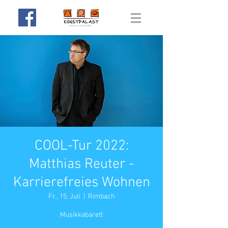
COOL-Tur 2022:
Matthias Reuter -
Karrierefreies Wohnen
Fr., 15. Juli
  |  
Rimbach
Musikkabarett