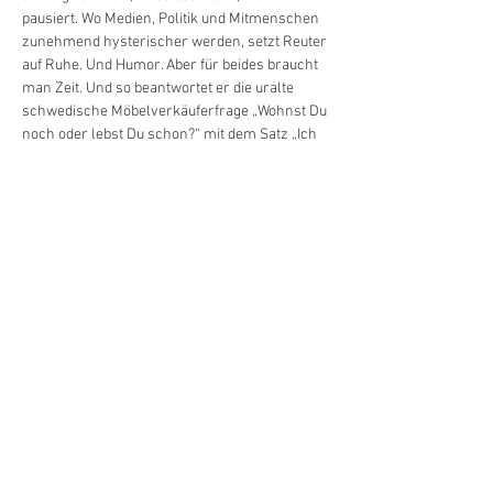
pausiert. Wo Medien, Politik und Mitmenschen 
zunehmend hysterischer werden, setzt Reuter 
auf Ruhe. Und Humor. Aber für beides braucht 
man Zeit. Und so beantwortet er die uralte 
schwedische Möbelverkäuferfrage „Wohnst Du 
noch oder lebst Du schon?“ mit dem Satz „Ich 
wohne. Um noch was vom Leben 
mitzukriegen.“ Je nach Nachbarschaft ist das 
ja auch schon Event genug. Karrierefreies 
Wohnen ist der Versuch, im vierten Stock am 
Boden zu bleiben, während gleichzeitig vor der 
Tür der ganz normale Wahnsinn patrouilliert: 
weltreisende Viren, wahlkämpfende 
Wichtigtuer, falsche Dachdecker und 
Polizisten, Plauderkassen im Supermarkt und 
Saugroboter mit Kosenamen. Und ständig die 
bange Frage: Ist Kabarett überhaupt noch 
systemrelevant? Reuter ist da…
Weiterlesen >