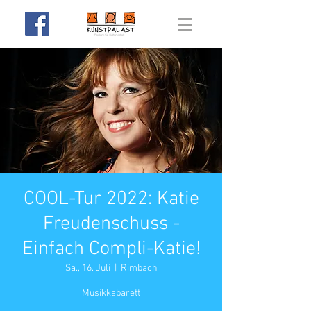
COOL-Tur 2022: Katie
Freudenschuss -
Einfach Compli-Katie!
Sa., 16. Juli
  |  
Rimbach
Musikkabarett