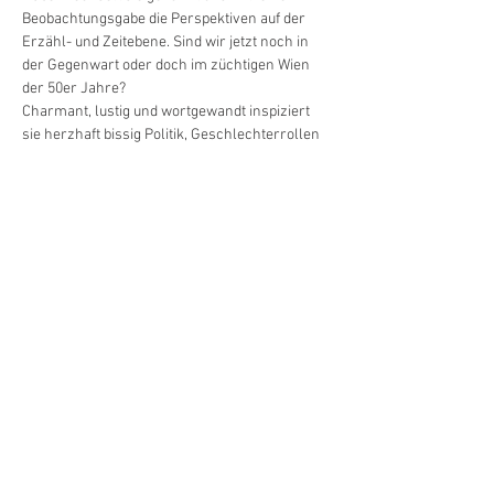
Beobachtungsgabe die Perspektiven auf der 
Erzähl- und Zeitebene. Sind wir jetzt noch in 
der Gegenwart oder doch im züchtigen Wien 
der 50er Jahre?
Charmant, lustig und wortgewandt inspiziert 
sie herzhaft bissig Politik, Geschlechterrollen 
und selbst ernannte Helden des Alltags.
Ein satirischer Abend über Liebe und 
Frauengold, Political Correctness und 72 
Jungfrauen.
Die charmante Gastgeberin mit österreichisch-
hessischen Wurzeln lotst gekonnt mit all ihren 
Fähigkeiten durch den Abend und bewegt sich 
souverän zwischen Songs am Klavier, Stand 
Up und Improvisation.
Das Publikum wird Teil der Geschichte und 
gipfelnd in bester MusikImprovisation setzt 
Katie am Ende des Abends den Freudenschuss.
Weiterlesen >