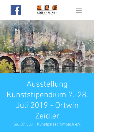
Ausstellung
Kunststipendium 7.-28.
Juli 2019 - Ortwin
Zeidler
So., 07. Juli
  |  
Kunstpalast Rimbach e.V.