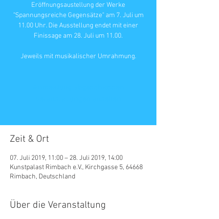
Eröffnungsaustellung der Werke
"Spannungsreiche Gegensätze" am 7. Juli um
11.00 Uhr. Die Ausstellung endet mit einer
Finissage am 28. Juli um 11.00.
Jeweils mit musikalischer Umrahmung.
Anmeldung abgeschlossen
Veranstaltungen ansehen
Zeit & Ort
07. Juli 2019, 11:00 – 28. Juli 2019, 14:00
Kunstpalast Rimbach e.V., Kirchgasse 5, 64668
Rimbach, Deutschland
Über die Veranstaltung