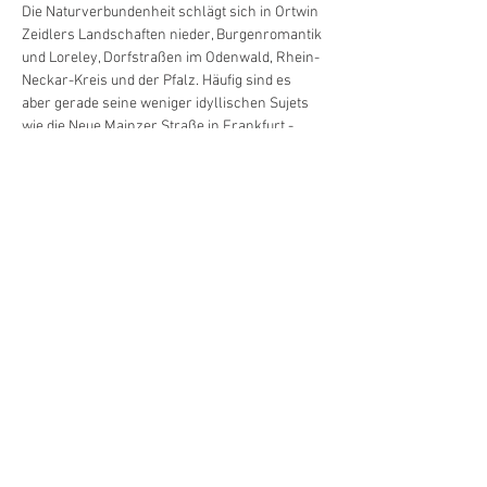
Die Naturverbundenheit schlägt sich in Ortwin 
Zeidlers Landschaften nieder, Burgenromantik 
und Loreley, Dorfstraßen im Odenwald, Rhein-
Neckar-Kreis und der Pfalz. Häufig sind es 
aber gerade seine weniger idyllischen Sujets 
wie die Neue Mainzer Straße in Frankfurt - 
Klein-Manhattan - oder die Hafenanlagen in 
Mannheim, die von der spannungsreichen 
Vereinigung der Gegensätze leben, sich im 
Nebeneinander von schön und hässlich 
hervortun.
Öffnungszeiten nach der Vernissage (Sonntag, 
7. Juli, 11.00 Uhr):
Mo: 9.00 - 17.30 Uhr
Di: 14.00 - 18.00 Uhr
Mi: 14.00 - 18.00 Uhr
Do: 9.00 - 17.30 Uhr
Weiterlesen >