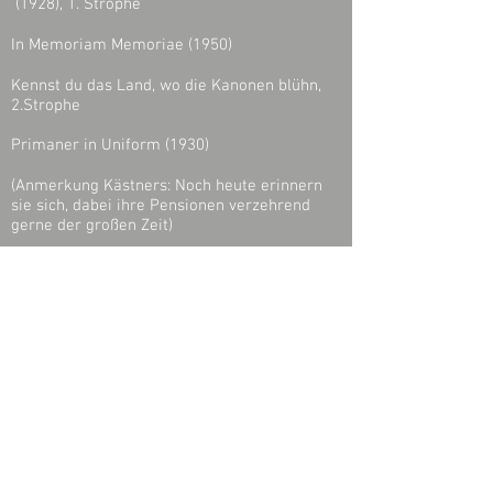
(1928), 1. Strophe
In Memoriam Memoriae (1950)
Kennst du das Land, wo die Kanonen blühn,
2.Strophe
Primaner in Uniform (1930)
(Anmerkung Kästners: Noch heute erinnern
sie sich, dabei ihre Pensionen verzehrend
gerne der großen Zeit)