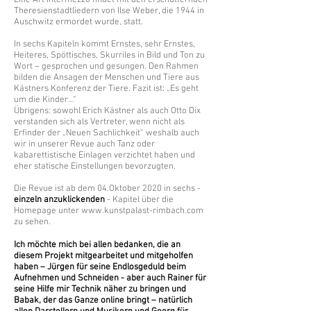
Eine Art Intermezzo findet mit den erschütternden
Theresienstadtliedern von Ilse Weber, die 1944 in
Auschwitz ermordet wurde, statt.
In sechs Kapiteln kommt Ernstes, sehr Ernstes,
Heiteres, Spöttisches, Skurriles in Bild und Ton zu
Wort – gesprochen und gesungen. Den Rahmen
bilden die Ansagen der Menschen und Tiere aus
Kästners Konferenz der Tiere. Fazit ist: „Es geht
um die Kinder…“
Übrigens: sowohl Erich Kästner als auch Otto Dix
verstanden sich als Vertreter, wenn nicht als
Erfinder der „Neuen Sachlichkeit“ weshalb auch
wir in unserer Revue auch Tanz oder
kabarettistische Einlagen verzichtet haben und
eher statische Einstellungen bevorzugten.
Die Revue ist ab dem 04.Oktober 2020 in sechs -
einzeln anzuklickenden
- Kapitel über die
Homepage unter
www.kunstpalast-rimbach.com
zu sehen.
Ich möchte mich bei allen bedanken, die an
diesem Projekt mitgearbeitet und mitgeholfen
haben – Jürgen für seine Endlosgeduld beim
Aufnehmen und Schneiden - aber auch Rainer für
seine Hilfe mir Technik näher zu bringen und
Babak, der das Ganze online bringt – natürlich