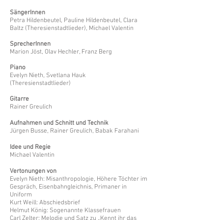
SängerInnen
Petra Hildenbeutel, Pauline Hildenbeutel, Clara
Baltz (Theresienstadtlieder), Michael Valentin
SprecherInnen
Marion Jöst, Olav Hechler, Franz Berg
Piano
Evelyn Nieth, Svetlana Hauk
(Theresienstadtlieder)
Gitarre
Rainer Greulich
Aufnahmen und Schnitt und Technik
Jürgen Busse, Rainer Greulich, Babak Farahani
Idee und Regie
Michael Valentin
Vertonungen von
Evelyn Nieth: Misanthropologie, Höhere Töchter im
Gespräch, Eisenbahngleichnis, Primaner in
Uniform
Kurt Weill: Abschiedsbrief
Helmut König: Sogenannte Klassefrauen
Carl Zelter: Melodie und Satz zu „Kennt ihr das