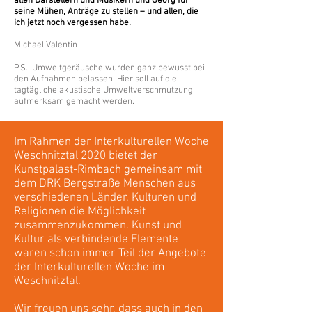
allen Darstellern und Musikern und Georg für
seine Mühen, Anträge zu stellen – und allen, die
ich jetzt noch vergessen habe.
Michael Valentin
P.S.: Umweltgeräusche wurden ganz bewusst bei
den Aufnahmen belassen. Hier soll auf die
tagtägliche akustische Umweltverschmutzung
aufmerksam gemacht werden.
Im Rahmen der Interkulturellen Woche
Weschnitztal 2020 bietet der
Kunstpalast-Rimbach gemeinsam mit
dem DRK Bergstraße Menschen aus
verschiedenen Länder, Kulturen und
Religionen die Möglichkeit
zusammenzukommen. Kunst und
Kultur als verbindende Elemente
waren schon immer Teil der Angebote
der Interkulturellen Woche im
Weschnitztal.
Wir freuen uns sehr, dass auch in den