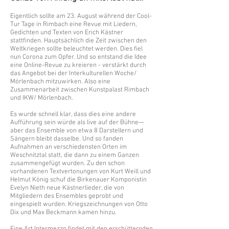
Eigentlich sollte am 23. August während der Cool-
Tur Tage in Rimbach eine Revue mit Liedern,
Gedichten und Texten von Erich Kästner
stattfinden. Hauptsächlich die Zeit zwischen den
Weltkriegen sollte beleuchtet werden. Dies fiel
nun Corona zum Opfer. Und so entstand die Idee
eine Online-Revue zu kreieren - verstärkt durch
das Angebot bei der Interkulturellen Woche/
Mörlenbach mitzuwirken. Also eine
Zusammenarbeit zwischen Kunstpalast Rimbach
und IKW/ Mörlenbach.
Es wurde schnell klar, dass dies eine andere
Aufführung sein würde als live auf der Bühne—
aber das Ensemble von etwa 8 Darstellern und
Sängern bleibt dasselbe. Und so fanden
Aufnahmen an verschiedensten Orten im
Weschnitztal statt, die dann zu einem Ganzen
zusammengefügt wurden. Zu den schon
vorhandenen Textvertonungen von Kurt Weill und
Helmut König schuf die Birkenauer Komponistin
Evelyn Nieth neue Kästnerlieder, die von
Mitgliedern des Ensembles geprobt und
eingespielt wurden. Kriegszeichnungen von Otto
Dix und Max Beckmann kamen hinzu.